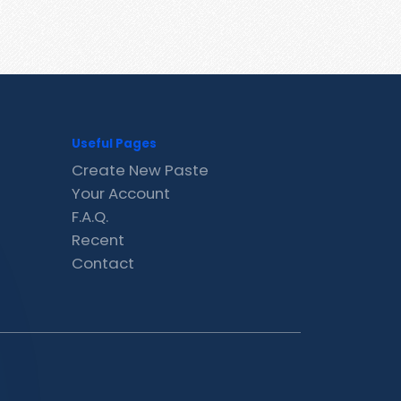
Useful Pages
Create New Paste
Your Account
F.A.Q.
Recent
Contact