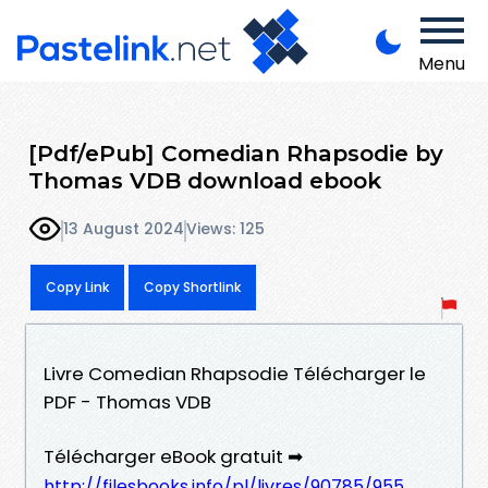
Menu
[Pdf/ePub] Comedian Rhapsodie by
Thomas VDB download ebook
13 August 2024
Views: 125
Copy Link
Copy Shortlink
Livre Comedian Rhapsodie Télécharger le
PDF - Thomas VDB
Télécharger eBook gratuit ➡
http://filesbooks.info/pl/livres/90785/955