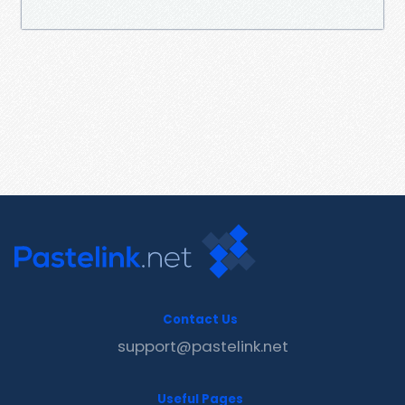
Contact Us
support@pastelink.net
Useful Pages