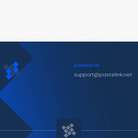
Contact Us
support@pastelink.net