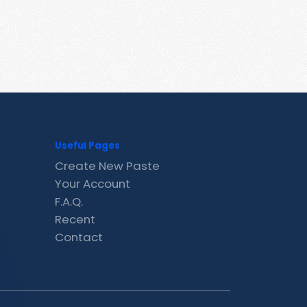
Useful Pages
Create New Paste
Your Account
F.A.Q.
Recent
Contact