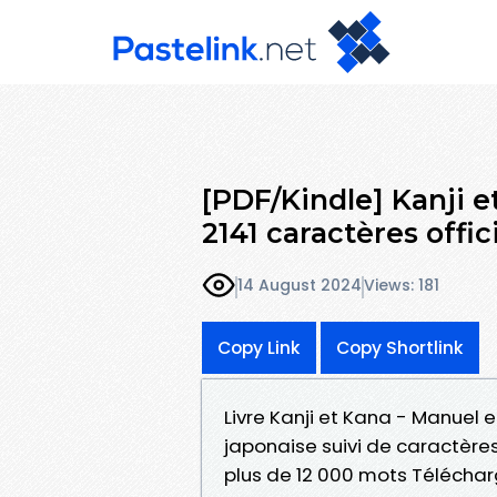
[PDF/Kindle] Kanji e
2141 caractères offic
14 August 2024
Views: 181
Copy Link
Copy Shortlink
Livre Kanji et Kana - Manuel e
japonaise suivi de caractèr
plus de 12 000 mots Téléchar