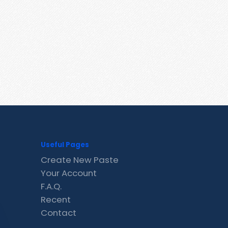
Useful Pages
Create New Paste
Your Account
F.A.Q.
Recent
Contact