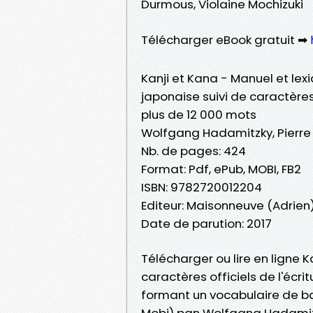
Durmous, Violaine Mochizuki
Télécharger eBook gratuit ➡
Kanji et Kana - Manuel et lexi
japonaise suivi de caractèr
plus de 12 000 mots
Wolfgang Hadamitzky, Pierre 
Nb. de pages: 424
Format: Pdf, ePub, MOBI, FB2
ISBN: 9782720012204
Editeur: Maisonneuve (Adrien
Date de parution: 2017
Télécharger ou lire en ligne K
caractères officiels de l'écr
formant un vocabulaire de ba
Mobi) pan Wolfgang Hadamitzk