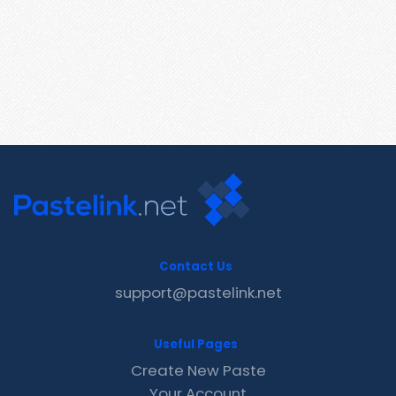
Contact Us
support@pastelink.net
Useful Pages
Create New Paste
Your Account