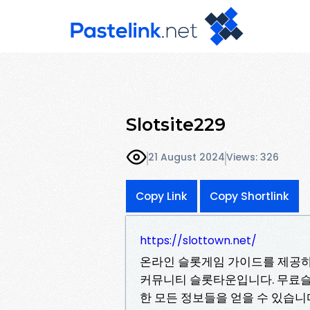
Slotsite229
21 August 2024
Views: 326
Copy Link
Copy Shortlink
https://slottown.net/
온라인 슬롯게임 가이드를 제공하
커뮤니티 슬롯타운입니다. 무료슬
한 모든 정보들을 얻을 수 있습니