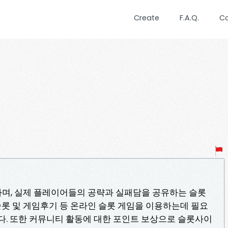
Create
F.A.Q.
C
며, 실제 플레이어들의 공략과 실패담을 공유하는 슬롯
롯 및 게임후기 등 온라인 슬롯 게임을 이용하는데 필요
다. 또한 커뮤니티 활동에 대한 포인트 보상으로 슬롯사이