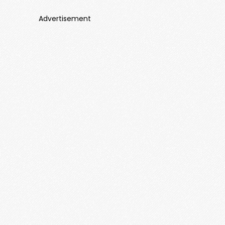
Advertisement