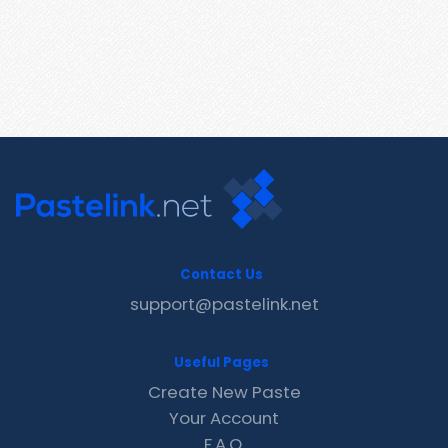
Contact Us
support@pastelink.net
Useful Pages
Create New Paste
Your Account
F.A.Q.