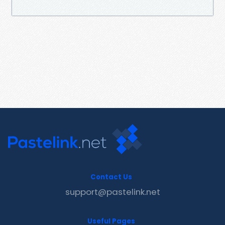
Contact Us
support@pastelink.net
Useful Pages