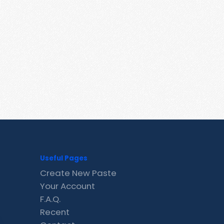
Useful Pages
Create New Paste
Your Account
F.A.Q.
Recent