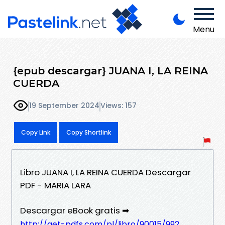
Menu
{epub descargar} JUANA I, LA REINA
CUERDA
19 September 2024
Views: 157
Copy Link
Copy Shortlink
Libro JUANA I, LA REINA CUERDA Descargar
PDF - MARIA LARA
Descargar eBook gratis ➡
http://get-pdfs.com/pl/libro/90015/992