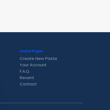
Useful Pages
Create New Paste
Your Account
F.A.Q.
Recent
Contact