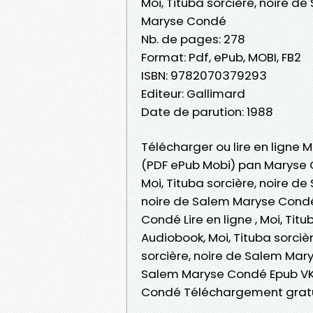
Moi, Tituba sorcière, noire d
Maryse Condé
Nb. de pages: 278
Format: Pdf, ePub, MOBI, FB2
ISBN: 9782070379293
Editeur: Gallimard
Date de parution: 1988
Télécharger ou lire en ligne M
(PDF ePub Mobi) pan Maryse
Moi, Tituba sorcière, noire d
noire de Salem Maryse Condé 
Condé Lire en ligne , Moi, Ti
Audiobook, Moi, Tituba sorciè
sorcière, noire de Salem Mary
Salem Maryse Condé Epub VK, 
Condé Téléchargement grat