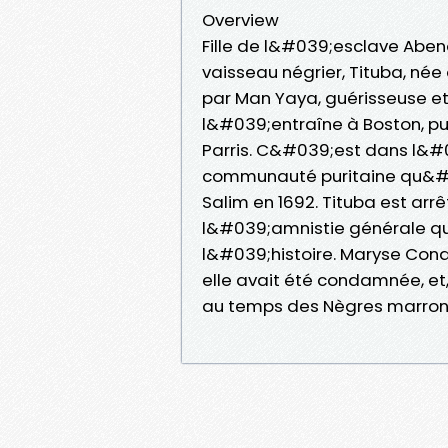
Overview
Fille de l&#039;esclave Aben
vaisseau négrier, Tituba, née 
par Man Yaya, guérisseuse et
l&#039;entraîne à Boston, pu
Parris. C&#039;est dans l&#
communauté puritaine qu&#03
Salim en 1692. Tituba est ar
l&#039;amnistie générale qui
l&#039;histoire. Maryse Cond
elle avait été condamnée, et,
au temps des Nègres marrons