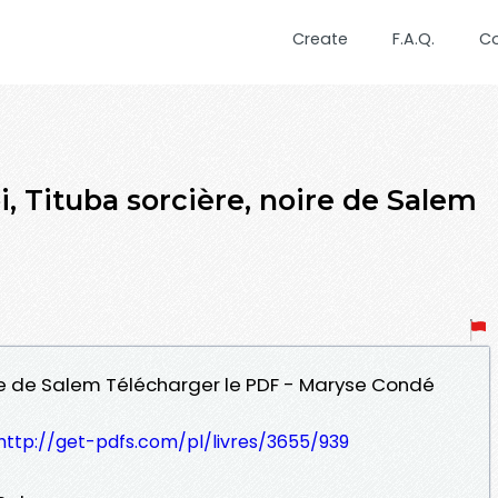
Create
F.A.Q.
C
, Tituba sorcière, noire de Salem
oire de Salem Télécharger le PDF - Maryse Condé
http://get-pdfs.com/pl/livres/3655/939