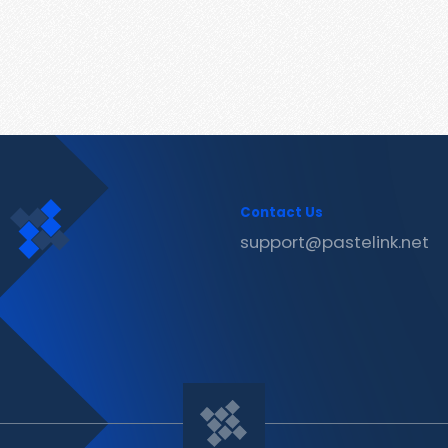
Contact Us
support@pastelink.net