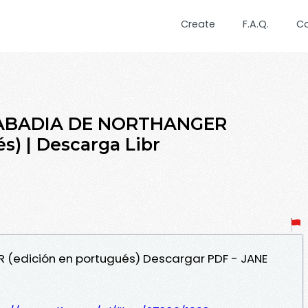
Create
F.A.Q.
C
A ABADIA DE NORTHANGER
s) | Descarga Libr
R (edición en portugués) Descargar PDF - JANE