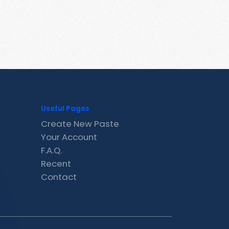
Useful Pages
Create New Paste
Your Account
F.A.Q.
Recent
Contact