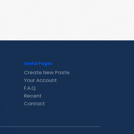
Useful Pages
Create New Paste
Your Account
F.A.Q.
Recent
Contact