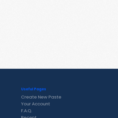
Useful Pages
Create New Paste
Your Account
F.A.Q.
Recent