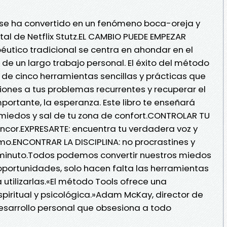
e se ha convertido en un fenómeno boca-oreja y
al de Netflix Stutz.EL CAMBIO PUEDE EMPEZAR
utico tradicional se centra en ahondar en el
e un largo trabajo personal. El éxito del método
 de cinco herramientas sencillas y prácticas que
iones a tus problemas recurrentes y recuperar el
mportante, la esperanza. Este libro te enseñará
s miedos y sal de tu zona de confort.CONTROLAR TU
 rencor.EXPRESARTE: encuentra tu verdadera voz y
mo.ENCONTRAR LA DISCIPLINA: no procrastines y
inuto.Todos podemos convertir nuestros miedos
oportunidades, solo hacen falta las herramientas
tilizarlas.«El método Tools ofrece una
iritual y psicológica.»Adam McKay, director de
desarrollo personal que obsesiona a todo