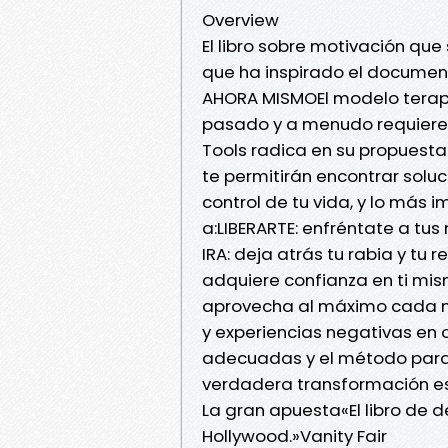
Overview
El libro sobre motivación qu
que ha inspirado el document
AHORA MISMOEl modelo terapé
pasado y a menudo requiere d
Tools radica en su propuesta
te permitirán encontrar soluc
control de tu vida, y lo más i
a:LIBERARTE: enfréntate a tu
IRA: deja atrás tu rabia y tu
adquiere confianza en ti mis
aprovecha al máximo cada m
y experiencias negativas en 
adecuadas y el método para u
verdadera transformación esp
La gran apuesta«El libro de 
Hollywood.»Vanity Fair