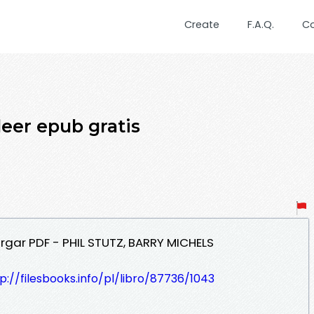
Create
F.A.Q.
C
er epub gratis
gar PDF - PHIL STUTZ, BARRY MICHELS
p://filesbooks.info/pl/libro/87736/1043