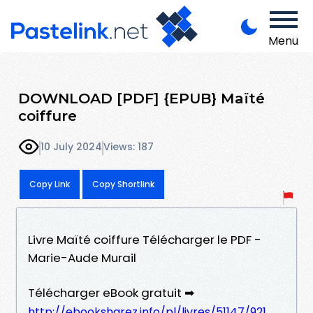
Menu
DOWNLOAD [PDF] {EPUB} Maïté
coiffure
10 July 2024
Views: 187
Copy Link
Copy Shortlink
Livre Maïté coiffure Télécharger le PDF -
Marie-Aude Murail
Télécharger eBook gratuit ➡
http://ebooksharez.info/pl/livres/51147/921