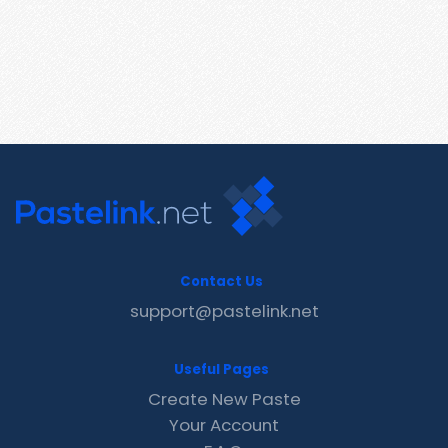
Contact Us
support@pastelink.net
Useful Pages
Create New Paste
Your Account