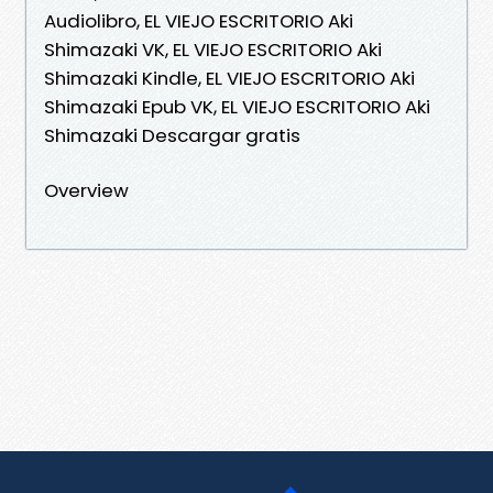
Audiolibro, EL VIEJO ESCRITORIO Aki
Shimazaki VK, EL VIEJO ESCRITORIO Aki
Shimazaki Kindle, EL VIEJO ESCRITORIO Aki
Shimazaki Epub VK, EL VIEJO ESCRITORIO Aki
Shimazaki Descargar gratis
Overview