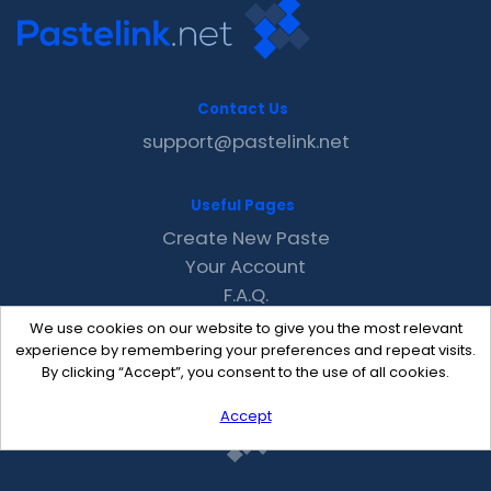
Contact Us
support@pastelink.net
Useful Pages
Create New Paste
Your Account
F.A.Q.
Recent
We use cookies on our website to give you the most relevant
Contact
experience by remembering your preferences and repeat visits.
By clicking “Accept”, you consent to the use of all cookies.
Accept