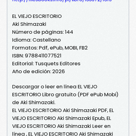
EL VIEJO ESCRITORIO
Aki Shimazaki
Número de páginas: 144
Idioma: Castellano
Formatos: Pdf, ePub, MOBI, FB2
ISBN: 9788411077521
Editorial: Tusquets Editores
Año de edición: 2026
Descargar o leer en línea EL VIEJO
ESCRITORIO Libro gratuito (PDF ePub Mobi)
de Aki Shimazaki.
EL VIEJO ESCRITORIO Aki Shimazaki PDF, EL
VIEJO ESCRITORIO Aki Shimazaki Epub, EL
VIEJO ESCRITORIO Aki Shimazaki Leer en
línea , EL VIEJO ESCRITORIO Aki Shimazaki