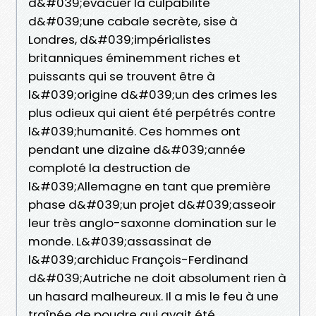
d&#039;évacuer la culpabilité
d&#039;une cabale secrète, sise à
Londres, d&#039;impérialistes
britanniques éminemment riches et
puissants qui se trouvent être à
l&#039;origine d&#039;un des crimes les
plus odieux qui aient été perpétrés contre
l&#039;humanité. Ces hommes ont
pendant une dizaine d&#039;année
comploté la destruction de
l&#039;Allemagne en tant que première
phase d&#039;un projet d&#039;asseoir
leur très anglo-saxonne domination sur le
monde. L&#039;assassinat de
l&#039;archiduc François-Ferdinand
d&#039;Autriche ne doit absolument rien à
un hasard malheureux. Il a mis le feu à une
traînée de poudre qui avait été