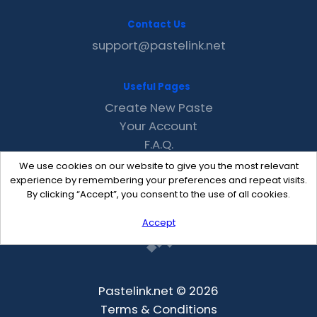
Contact Us
support@pastelink.net
Useful Pages
Create New Paste
Your Account
F.A.Q.
Recent
We use cookies on our website to give you the most relevant
Contact
experience by remembering your preferences and repeat visits.
By clicking “Accept”, you consent to the use of all cookies.
Accept
Pastelink.net © 2026
Terms & Conditions