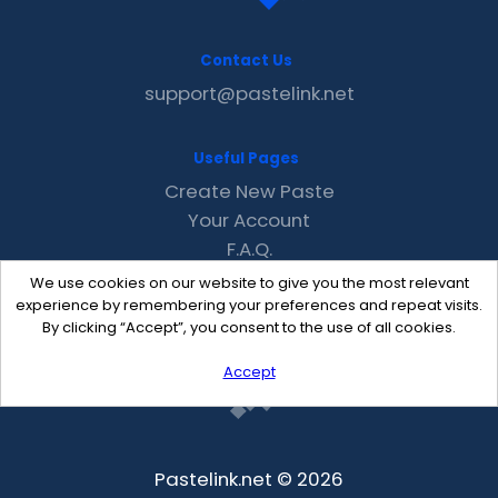
Contact Us
support@pastelink.net
Useful Pages
Create New Paste
Your Account
F.A.Q.
Recent
We use cookies on our website to give you the most relevant
Contact
experience by remembering your preferences and repeat visits.
By clicking “Accept”, you consent to the use of all cookies.
Accept
Pastelink.net © 2026