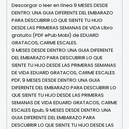
Descargar o leer en línea 9 MESES DESDE
DENTRO: UNA GUIA DIFERENTE DEL EMBARAZO
PARA DESCUBRIR LO QUE SIENTE TU HIJO
DESDE LAS PRIMERAS SEMANAS DE VIDA Libro
gratuito (PDF ePub Mobi) de EDUARD
GRATACOS, CARME ESCALES.
9 MESES DESDE DENTRO: UNA GUIA DIFERENTE
DEL EMBARAZO PARA DESCUBRIR LO QUE
SIENTE TU HIJO DESDE LAS PRIMERAS SEMANAS
DE VIDA EDUARD GRATACOS, CARME ESCALES
PDF, 9 MESES DESDE DENTRO: UNA GUIA
DIFERENTE DEL EMBARAZO PARA DESCUBRIR LO
QUE SIENTE TU HIJO DESDE LAS PRIMERAS
SEMANAS DE VIDA EDUARD GRATACOS, CARME
ESCALES Epub, 9 MESES DESDE DENTRO: UNA
GUIA DIFERENTE DEL EMBARAZO PARA
DESCUBRIR LO QUE SIENTE TU HIJO DESDE LAS