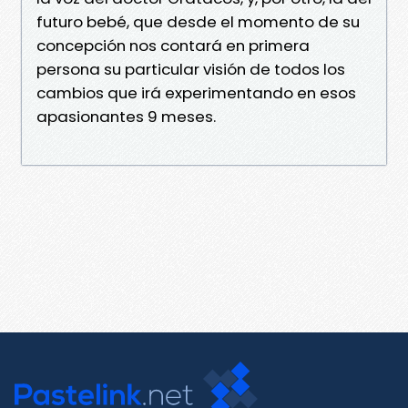
futuro bebé, que desde el momento de su
concepción nos contará en primera
persona su particular visión de todos los
cambios que irá experimentando en esos
apasionantes 9 meses.