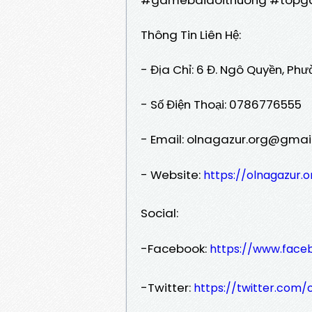
Thông Tin Liên Hệ:
- Địa Chỉ: 6 Đ. Ngô Quyền, Ph
- Số Điện Thoại: 0786776555
- Email: olnagazur.org@gmai
- Website:
https://olnagazur.o
Social:
-Facebook:
https://www.face
-Twitter:
https://twitter.com/