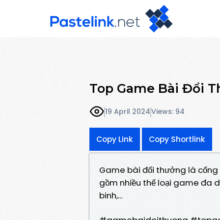
Top Game Bài Đổi T
19 April 2024
Views: 94
Copy Link
Copy Shortlink
Game bài đổi thưởng là cổng 
gồm nhiều thể loại game đa dạn
binh,...
#gamebaidoithuong #topga