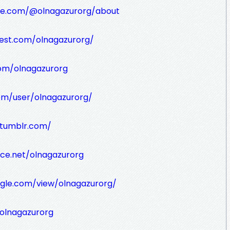
be.com/@olnagazurorg/about
rest.com/olnagazurorg/
com/olnagazurorg
om/user/olnagazurorg/
.tumblr.com/
ce.net/olnagazurorg
oogle.com/view/olnagazurorg/
olnagazurorg