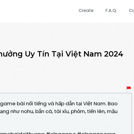
Create
F.A.Q.
C
hưởng Uy Tín Tại Việt Nam 2024
game bài nổi tiếng và hấp dẫn tại Việt Nam. Bao
g như nohu, bắn cá, tài xỉu, phỏm, tiến lên, mậu
mebaidoithuong #olnagazur #olnagazurorg