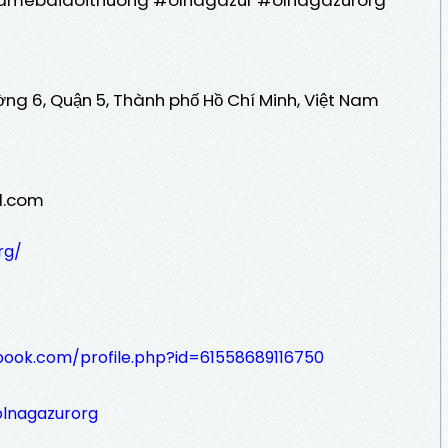
ường 6, Quận 5, Thành phố Hồ Chí Minh, Việt Nam
l.com
rg/
book.com/profile.php?id=61558689116750
olnagazurorg