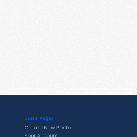
Useful Pages
Create New Paste
Your Account