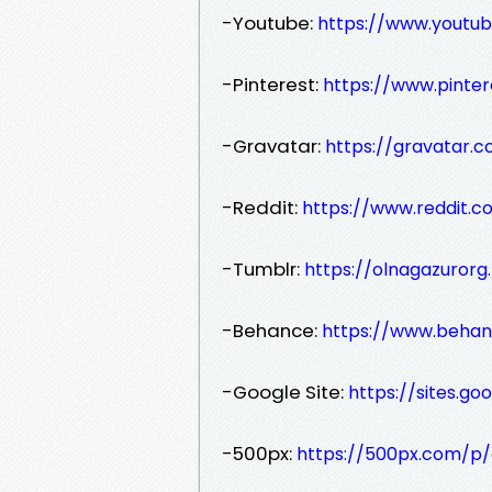
-Youtube:
https://www.youtu
-Pinterest:
https://www.pinte
-Gravatar:
https://gravatar.
-Reddit:
https://www.reddit.c
-Tumblr:
https://olnagazurorg
-Behance:
https://www.behan
-Google Site:
https://sites.g
-500px:
https://500px.com/p/