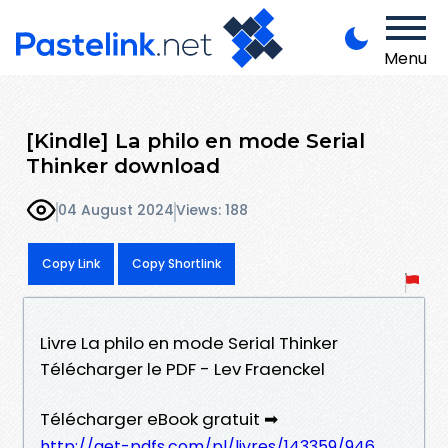
Menu
[Kindle] La philo en mode Serial
Thinker download
04 August 2024
Views: 188
Copy Link
Copy Shortlink
Livre La philo en mode Serial Thinker
Télécharger le PDF - Lev Fraenckel
Télécharger eBook gratuit ➡
http://get-pdfs.com/pl/livres/143359/946