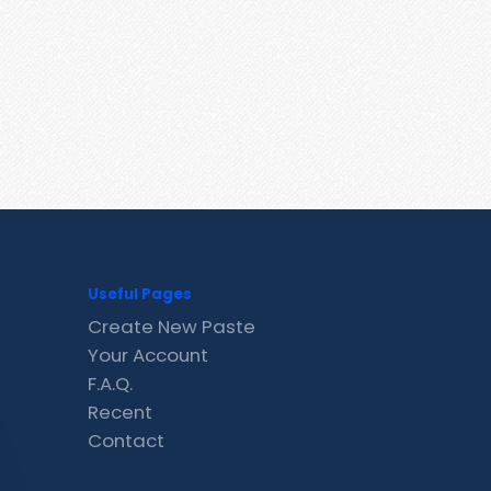
Useful Pages
Create New Paste
Your Account
F.A.Q.
Recent
Contact