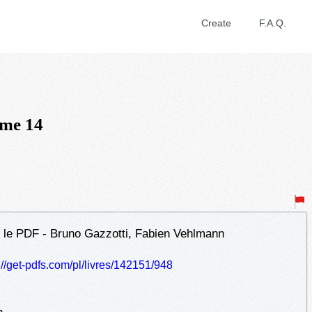
Create
F.A.Q.
ome 14
 le PDF - Bruno Gazzotti, Fabien Vehlmann
://get-pdfs.com/pl/livres/142151/948