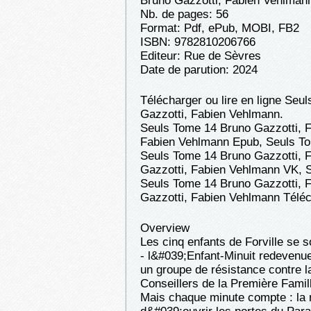
Bruno Gazzotti, Fabien Vehlman
Nb. de pages: 56
Format: Pdf, ePub, MOBI, FB2
ISBN: 9782810206766
Editeur: Rue de Sèvres
Date de parution: 2024
Télécharger ou lire en ligne Seu
Gazzotti, Fabien Vehlmann.
Seuls Tome 14 Bruno Gazzotti, 
Fabien Vehlmann Epub, Seuls Tom
Seuls Tome 14 Bruno Gazzotti, 
Gazzotti, Fabien Vehlmann VK, 
Seuls Tome 14 Bruno Gazzotti, 
Gazzotti, Fabien Vehlmann Téléc
Overview
Les cinq enfants de Forville se so
- l&#039;Enfant-Minuit redeven
un groupe de résistance contre la
Conseillers de la Première Famil
Mais chaque minute compte : la r