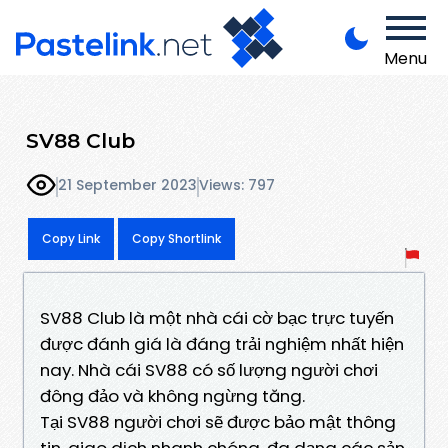
Menu
SV88 Club
21 September 2023
Views: 797
Copy Link
Copy Shortlink
SV88 Club là một nhà cái cờ bạc trực tuyến
được đánh giá là đáng trải nghiệm nhất hiện
nay. Nhà cái SV88 có số lượng người chơi
đông đảo và không ngừng tăng.
Tại SV88 người chơi sẽ được bảo mật thông
tin, giao dịch nhanh chóng, đa dạng các sản