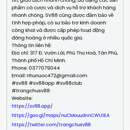
phẩm cá cược và dịch vụ hỗ trợ khách hàng
nhanh chóng. SV88 cũng được đảm bảo về
tính hợp pháp, có sự bảo trợ kinh doanh
công khai và được cấp phép hoạt động
đàng hoàng ở nhiều quốc gia.
Thông tin liên hệ:
Địa chỉ: 317 Đ. Vườn Lài, Phú Thọ Hoà, Tân Phú,
Thành phố Hồ Chí Minh.
Phone: 0377079044
Email: nhunuoc472@gmail.com
#sv88 #sv88app #sv88club
#trangchusv88
Website:
https://sv88.app/
https://goo.gl/maps/nuCMouudnnCWLtiEA
https://twitter.com/trangchusv88