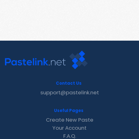
Contact Us
support@pastelink.net
Useful Pages
Create New Paste
Your Account
F.A.Q.