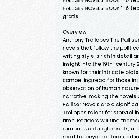
PALLISER NOVELS: BOOK 1-6 (e
gratis
Overview
Anthony Trollopes The Palliser
novels that follow the politica
writing style is rich in deta
insight into the 19th-century B
known for their intricate plo
compelling read for those inte
observation of human nature 
narrative, making the novels
Palliser Novels are a signific
Trollopes talent for storytell
time. Readers will find themse
romantic entanglements, and
read for anyone interested in 