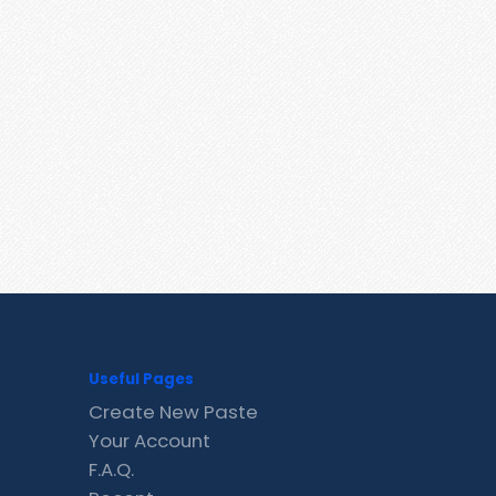
Useful Pages
Create New Paste
Your Account
F.A.Q.