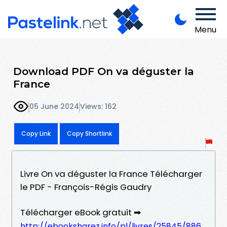
Menu
Download PDF On va déguster la
France
05 June 2024
Views: 162
Copy Link
Copy Shortlink
Livre On va déguster la France Télécharger
le PDF - François-Régis Gaudry
Télécharger eBook gratuit ➡
http://ebooksharez.info/pl/livres/25845/886