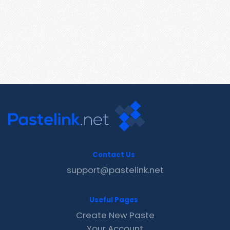
Contact Us
support@pastelink.net
Useful Pages
Create New Paste
Your Account