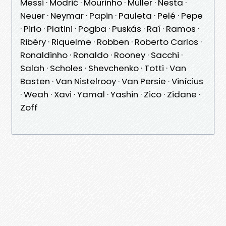
Messi · Modrić · Mourinho · Müller · Nesta ·
Neuer · Neymar · Papin · Pauleta · Pelé · Pepe
· Pirlo · Platini · Pogba · Puskás · Raí · Ramos ·
Ribéry · Riquelme · Robben · Roberto Carlos ·
Ronaldinho · Ronaldo · Rooney · Sacchi ·
Salah · Scholes · Shevchenko · Totti · Van
Basten · Van Nistelrooy · Van Persie · Vinícius
· Weah · Xavi · Yamal · Yashin · Zico · Zidane ·
Zoff