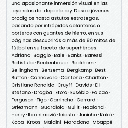
una apasionante inmersión visual en las
leyendas del deporte rey. Desde jóvenes
prodigios hasta astutos estrategas,
pasando por intrépidos delanteros o
porteros con guantes de hierro, en sus
páginas descubrirás a más de 80 mitos del
fútbol en su faceta de superhéroes.
Adriano · Baggio · Bale · Banks · Baressi ·
Batistuta · Beckenbauer · Beckham ·
Bellingham · Benzema · Bergkamp · Best ·
Buffon · Cannavaro · Cantona · Charlton ·
Cristiano Ronaldo · Cruyff · Davids · Di
Stefano · Drogba · Eto’o · Eusébio · Falcao ·
Ferguson · Figo · Garrincha · Gerrard ·
Griezmann · Guardiola · Gullit · Haaland ·
Henry · Ibrahimović · Iniesta · Juninho · Kaká ·
Kopa · Kroos · Maldini · Maradona · Mbappé ·