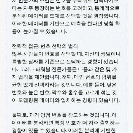
서 전문가의 조언은 번호를 무작위로 선택하기보
다는 자주 등장하는 번호를 고려하고, 통계적으로
분석된 데이터를 토대로 선택할 것을 권장합니다.
이러한 데이터를 기반으로 예측을 한다면 당첨 확
률이 높아질 수 있습니다.
전략적 접근: 번호 선택의 법칙
많은 사람들이 번호를 선택할 때, 자신의 생일이나
특별한 날짜를 기준으로 선택하는 경향이 있습니
다. 그러나 파워볼 전문가들은 다음과 같은 몇 가
지 법칙을 제안합니다. 첫째, 메인 번호의 범위를
균형 있게 선택하라는 것입니다. 예를 들어, 낮은
번호와 높은 번호, 짝수와 홀수를 고르게 섞는 것
이 모델링된 데이터와 일치하는 경향이 있습니다.
둘째로, 과거 당첨 번호를 참고하는 것입니다. 이
데이터를 분석하면 특정 번호가 더 자주 출현하는
경향이 있을 수 있습니다. 이러한 분석에 기반한