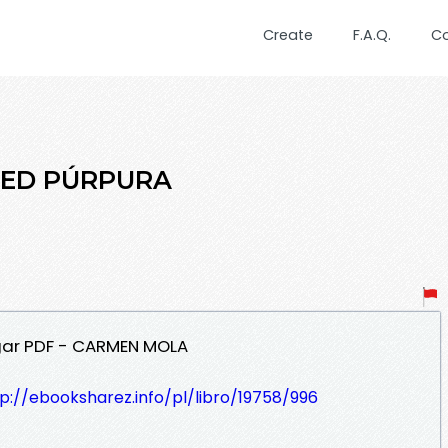
Create
F.A.Q.
C
 RED PÚRPURA
gar PDF - CARMEN MOLA
p://ebooksharez.info/pl/libro/19758/996