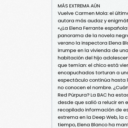
MÁS EXTREMA AÚN
Vuelve Carmen Mola: el últi
autora más audaz y enigmát
«¿La Elena Ferrante española
panorama de la novela negra.»
verano la inspectora Elena Bl
irrumpe en la vivienda de una
habitación del hijo adolescen
que temían: el chico está vie
encapuchados torturan a una
espectáculo continúa hasta 
no conocen el nombre. ¿Cuán
Red Púrpura? La BAC ha estad
desde que salió a relucir en 
recopilado información de es
extrema en la Deep Web, la ca
tiempo, Elena Blanco ha mant