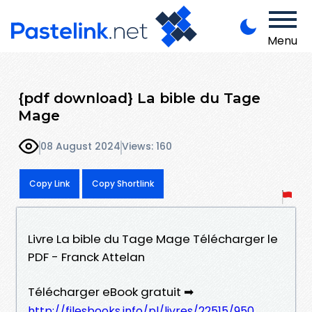
Menu
{pdf download} La bible du Tage
Mage
08 August 2024
Views: 160
Copy Link
Copy Shortlink
Livre La bible du Tage Mage Télécharger le
PDF - Franck Attelan
Télécharger eBook gratuit ➡
http://filesbooks.info/pl/livres/22515/950