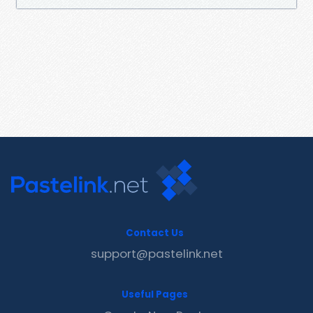
Contact Us
support@pastelink.net
Useful Pages