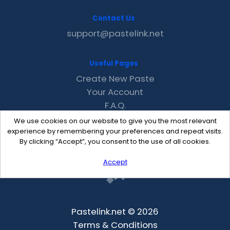
Contact Us
support@pastelink.net
Useful Pages
Create New Paste
Your Account
F.A.Q.
Recent
We use cookies on our website to give you the most relevant
Contact
experience by remembering your preferences and repeat visits.
By clicking “Accept”, you consent to the use of all cookies.
Accept
Pastelink.net © 2026
Terms & Conditions