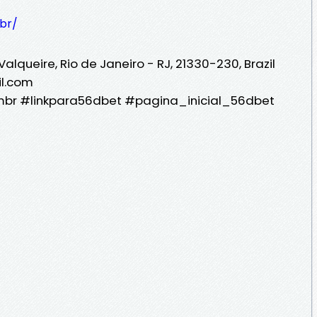
br/
a Valqueire, Rio de Janeiro - RJ, 21330-230, Brazil
l.com
br #linkpara56dbet #pagina_inicial_56dbet