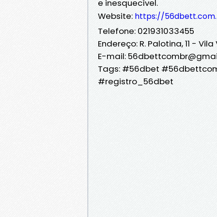
e inesquecível.
Website:
https://56dbett.com.
Telefone: 021931033455
Endereço: R. Palotina, 11 - Vil
E-mail: 56dbettcombr@gmai
Tags: #56dbet #56dbettcom
#registro_56dbet