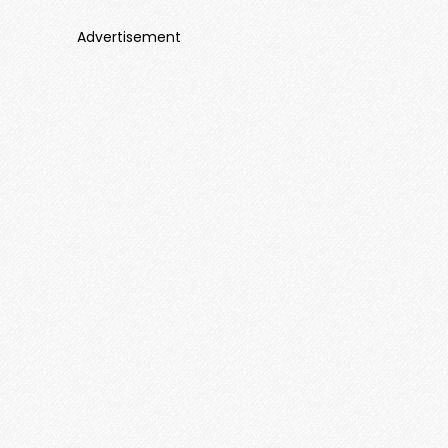
Advertisement