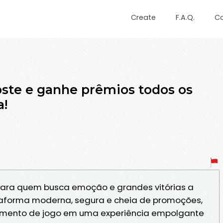
Create
F.A.Q.
C
ste e ganhe prêmios todos os
a!
 para quem busca emoção e grandes vitórias a
aforma moderna, segura e cheia de promoções,
mento de jogo em uma experiência empolgante