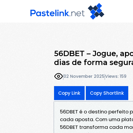
56DBET – Jogue, apo
dias de forma segur
02 November 2025
Views: 159
Copy Link
Copy Shortlink
56DBET é o destino perfeito
cada aposta. Com uma plat
56DBET transforma cada mo