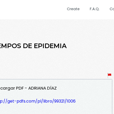
Create
F.A.Q.
C
IEMPOS DE EPIDEMIA
scargar PDF - ADRIANA DÍAZ
p://get-pdfs.com/pl/libro/99321/1006