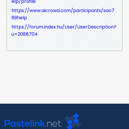
elp/profile
https://www.aicrowd.com/participants/sao7
89help
https://forum.index.hu/User/UserDescription?
u=2088704