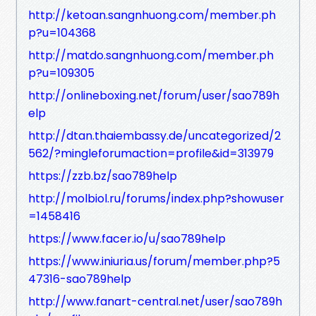
http://ketoan.sangnhuong.com/member.ph
p?u=104368
http://matdo.sangnhuong.com/member.ph
p?u=109305
http://onlineboxing.net/forum/user/sao789h
elp
http://dtan.thaiembassy.de/uncategorized/2
562/?mingleforumaction=profile&id=313979
https://zzb.bz/sao789help
http://molbiol.ru/forums/index.php?showuser
=1458416
https://www.facer.io/u/sao789help
https://www.iniuria.us/forum/member.php?5
47316-sao789help
http://www.fanart-central.net/user/sao789h