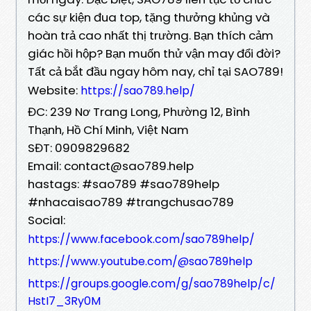
các sự kiện đua top, tặng thưởng khủng và
hoàn trả cao nhất thị trường. Bạn thích cảm
giác hồi hộp? Bạn muốn thử vận may đổi đời?
Tất cả bắt đầu ngay hôm nay, chỉ tại SAO789!
Website:
https://sao789.help/
ĐC: 239 Nơ Trang Long, Phường 12, Bình
Thạnh, Hồ Chí Minh, Việt Nam
SĐT: 0909829682
Email: contact@sao789.help
hastags: #sao789 #sao789help
#nhacaisao789 #trangchusao789
Social:
https://www.facebook.com/sao789help/
https://www.youtube.com/@sao789help
https://groups.google.com/g/sao789help/c/
HstI7_3Ry0M