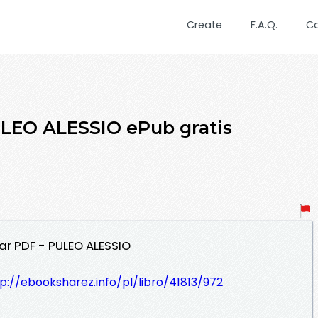
Create
F.A.Q.
C
LEO ALESSIO ePub gratis
ar PDF - PULEO ALESSIO
p://ebooksharez.info/pl/libro/41813/972