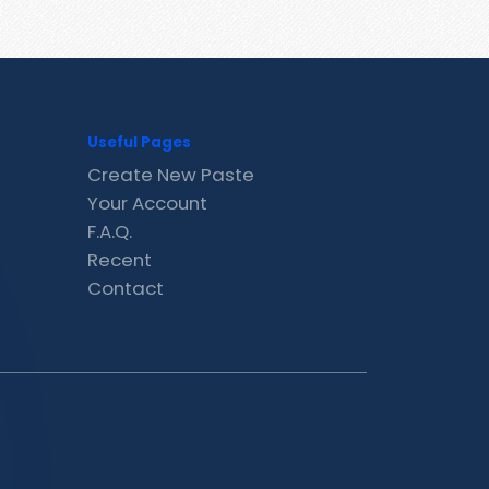
Useful Pages
Create New Paste
Your Account
F.A.Q.
Recent
Contact