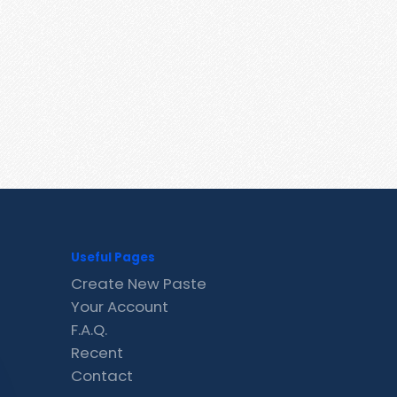
Useful Pages
Create New Paste
Your Account
F.A.Q.
Recent
Contact