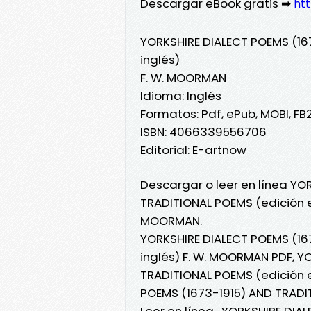
Descargar eBook gratis ➡
ht
YORKSHIRE DIALECT POEMS (16
inglés)
F. W. MOORMAN
Idioma: Inglés
Formatos: Pdf, ePub, MOBI, FB
ISBN: 4066339556706
Editorial: E-artnow
Descargar o leer en línea YO
TRADITIONAL POEMS (edición en
MOORMAN.
YORKSHIRE DIALECT POEMS (16
inglés) F. W. MOORMAN PDF, Y
TRADITIONAL POEMS (edición e
POEMS (1673-1915) AND TRADI
Leer en línea , YORKSHIRE DI