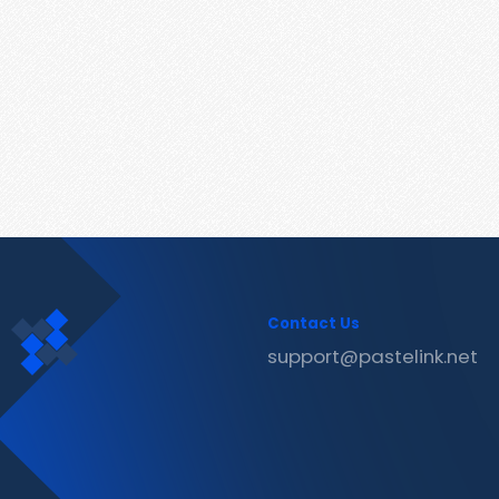
Contact Us
support@pastelink.net