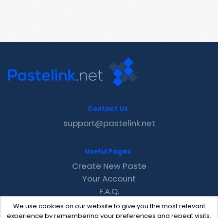
Contact Us
support@pastelink.net
Useful Pages
Create New Paste
Your Account
F.A.Q.
Recent
We use cookies on our website to give you the most relevant
Contact
experience by remembering your preferences and repeat visits.