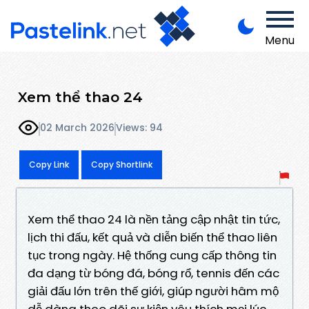
Menu
Xem thể thao 24
02 March 2026
Views: 94
Copy Link
Copy Shortlink
Xem thể thao 24 là nền tảng cập nhật tin tức,
lịch thi đấu, kết quả và diễn biến thể thao liên
tục trong ngày. Hệ thống cung cấp thông tin
đa dạng từ bóng đá, bóng rổ, tennis đến các
giải đấu lớn trên thế giới, giúp người hâm mộ
dễ dàng theo dõi sự kiện yêu thích mọi lúc,