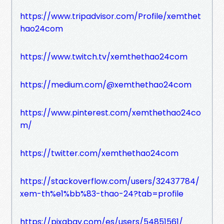
https://www.tripadvisor.com/Profile/xemthet
hao24com
https://www.twitch.tv/xemthethao24com
https://medium.com/@xemthethao24com
https://www.pinterest.com/xemthethao24co
m/
https://twitter.com/xemthethao24com
https://stackoverflow.com/users/32437784/
xem-th%e1%bb%83-thao-24?tab=profile
https://pixabay.com/es/users/54851561/