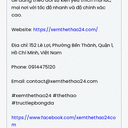
mọi nơi với tốc độ nhanh và độ chính xác
cao.
Website:
https://xemthethao24.com/
Địa chỉ: 152 Lê Lợi, Phường Bến Thành, Quận 1,
Hồ Chí Minh, Việt Nam
Phone: 0914475120
Email: contact@xemthethao24.com
#xemthethao24 #thethao
#tructiepbongda
https://www.facebook.com/xemthethao24co
m