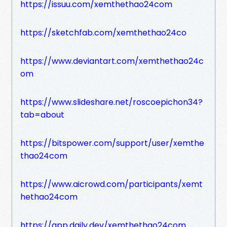
https://issuu.com/xemthethao24com
https://sketchfab.com/xemthethao24co
https://www.deviantart.com/xemthethao24c
om
https://www.slideshare.net/roscoepichon34?
tab=about
https://bitspower.com/support/user/xemthe
thao24com
https://www.aicrowd.com/participants/xemt
hethao24com
https://app.daily.dev/xemthethao24com