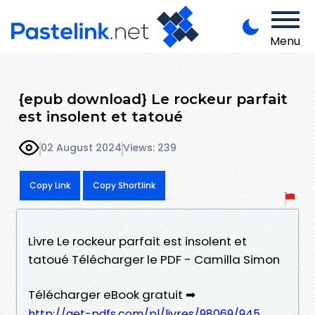
Menu
{epub download} Le rockeur parfait
est insolent et tatoué
02 August 2024
Views: 239
Copy Link
Copy Shortlink
Livre Le rockeur parfait est insolent et
tatoué Télécharger le PDF - Camilla Simon
Télécharger eBook gratuit ➡
http://get-pdfs.com/pl/livres/98069/945