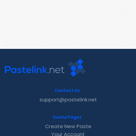
Contact Us
support@pastelink.net
Useful Pages
Create New Paste
Your Account