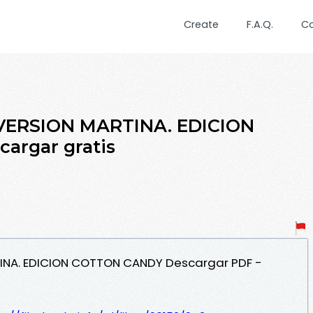
Create
F.A.Q.
C
 VERSION MARTINA. EDICION
argar gratis
TINA. EDICION COTTON CANDY Descargar PDF -