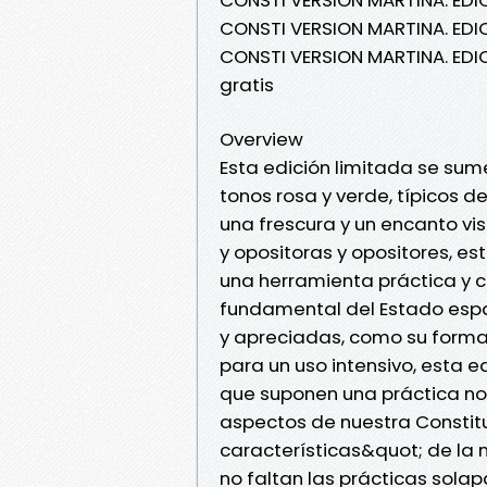
CONSTI VERSION MARTINA. EDI
CONSTI VERSION MARTINA. ED
gratis
Overview
Esta edición limitada se sum
tonos rosa y verde, típicos 
una frescura y un encanto vi
y opositoras y opositores, est
una herramienta práctica y c
fundamental del Estado espa
y apreciadas, como su format
para un uso intensivo, esta 
que suponen una práctica no
aspectos de nuestra Constitu
características&quot; de la
no faltan las prácticas solap