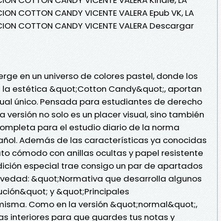
CION COTTON CANDY VICENTE VALERA Epub VK, LA
ICION COTTON CANDY VICENTE VALERA Descargar
erge en un universo de colores pastel, donde los
de la estética &quot;Cotton Candy&quot;, aportan
sual único. Pensada para estudiantes de derecho
a versión no solo es un placer visual, sino también
ompleta para el estudio diario de la norma
ñol. Además de las características ya conocidas
o cómodo con anillas ocultas y papel resistente
edición especial trae consigo un par de apartados
vedad: &quot;Normativa que desarrolla algunos
ción&quot; y &quot;Principales
 misma. Como en la versión &quot;normal&quot;,
as interiores para que guardes tus notas y