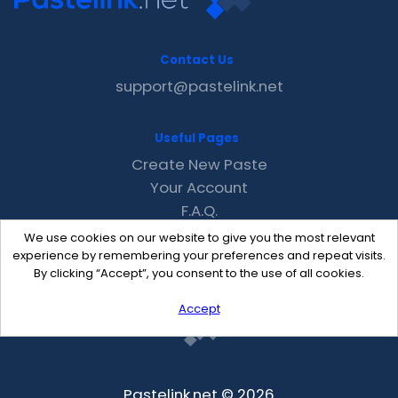
Contact Us
support@pastelink.net
Useful Pages
Create New Paste
Your Account
F.A.Q.
Recent
We use cookies on our website to give you the most relevant
Contact
experience by remembering your preferences and repeat visits.
By clicking “Accept”, you consent to the use of all cookies.
Accept
Pastelink.net © 2026