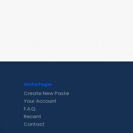
Useful Pages
Create New Paste
Your Account
F.A.Q.
Recent
Contact