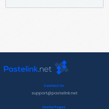
Contact Us
support@pastelink.net
Useful Pages