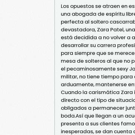
Los opuestos se atraen en e
una abogada de espíritu lib
perfecta al soltero cascarra
devastadora, Zara Patel, un
está decidida a no volver a 
desarrollar su carrera profes
para siempre que se merecen
mesa de solteros al que no p
el pecaminosamente sexy Jay
militar, no tiene tiempo para
arduamente, mantenerse enfo
Cuando la carismática Zara i
directo con el tipo de situac
obligados a permanecer junt
boda.Así que llegan a un acuer
presenta a sus clientes famo
inesperadas, se dan cuenta d