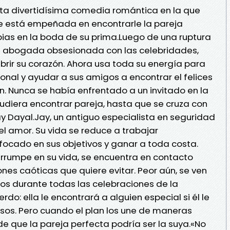
sta divertidísima comedia romántica en la que
re está empeñada en encontrarle la pareja
bias en la boda de su prima.Luego de una ruptura
a abogada obsesionada con las celebridades,
abrir su corazón. Ahora usa toda su energía para
ional y ayudar a sus amigos a encontrar el felices
. Nunca se había enfrentado a un invitado en la
udiera encontrar pareja, hasta que se cruza con
 Dayal.Jay, un antiguo especialista en seguridad
 el amor. Su vida se reduce a trabajar
cado en sus objetivos y ganar a toda costa.
rrumpe en su vida, se encuentra en contacto
iones caóticas que quiere evitar. Peor aún, se ven
os durante todas las celebraciones de la
do: ella le encontrará a alguien especial si él le
sos. Pero cuando el plan los une de maneras
e que la pareja perfecta podría ser la suya.«No