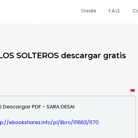
Create
F.A.Q.
C
LOS SOLTEROS descargar gratis
S Descargar PDF - SARA DESAI
p://ebooksharez.info/pl/libro/111663/1170