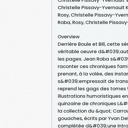
Christelle Pissavy-Yvernault K
Rosy, Christelle Pissavy-Yvern
Roba, Rosy, Christelle Pissa
Overview
Derrière Boule et Bill, cette 
véritable oeuvre d&#039;aut
les pages. Jean Roba s&#039;
raconter ces chroniques familia
prenant, à la volée, des inst
s&#039;empressait de trans
reprend les gags des tomes 9 
illustrations humoristiques en
quinzaine de chroniques L&#0
la collection du &quot; Carro
gouaches, écrits par Yvan Del
complétée d&#039;une introd