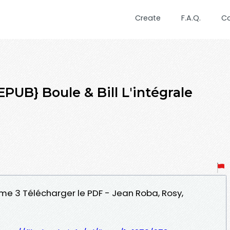
Create
F.A.Q.
C
B} Boule & Bill L'intégrale
 tome 3 Télécharger le PDF - Jean Roba, Rosy,