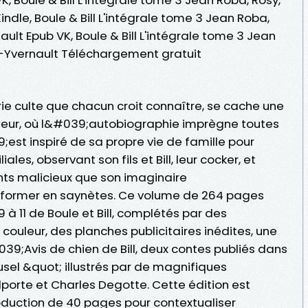
indle, Boule & Bill L'intégrale tome 3 Jean Roba,
ault Epub VK, Boule & Bill L'intégrale tome 3 Jean
vy-Yvernault Téléchargement gratuit
série culte que chacun croit connaître, se cache une
eur, où l&#039;autobiographie imprègne toutes
est inspiré de sa propre vie de famille pour
les, observant son fils et Bill, leur cocker, et
ants malicieux que son imaginaire
former en saynètes. Ce volume de 264 pages
à 11 de Boule et Bill, complétés par des
 couleur, des planches publicitaires inédites, une
39;Avis de chien de Bill, deux contes publiés dans
usel &quot; illustrés par de magnifiques
porte et Charles Degotte. Cette édition est
uction de 40 pages pour contextualiser