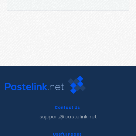
Contact Us
support@pastelink.net
Useful Pages