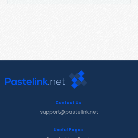
Contact Us
support@pastelink.net
Useful Pages